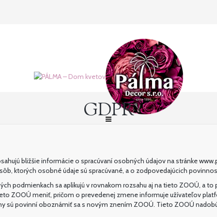
GDPR
hujú bližšie informácie o spracúvaní osobných údajov na stránke www.pa
sôb, ktorých osobné údaje sú spracúvané, a o zodpovedajúcich povinnos
 podmienkach sa aplikujú v rovnakom rozsahu aj na tieto ZOOÚ, a to p
á tieto ZOOÚ meniť, pričom o prevedenej zmene informuje užívateľov p
ormy sú povinní oboznámiť sa s novým znením ZOOÚ. Tieto ZOOÚ nadobúd