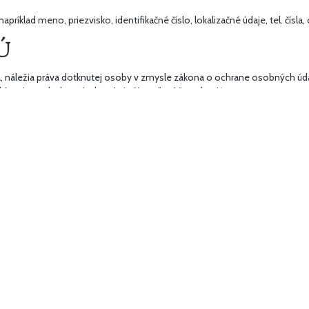
ríklad meno, priezvisko, identifikačné číslo, lokalizačné údaje, tel. čísla, 
OÚ
, náležia práva dotknutej osoby v zmysle zákona o ochrane osobných údaj
ým tieto okruhy práv, ktoré si užívateľ môže uplatniť:
spočíva v zodpovedajúcej povinnosti spoločnosti poskytnúť pri získavaní 
dajov.
žnosti požiadať spoločnosť o vydanie potvrdenia o tom, že sú o danej 
Ú, ktoré spočíva v možnosti požiadať spoločnosť, aby bez zbytočného o
medzenie spracúvania týchto OÚ, v rozsahu a z dôvodov stanovených z
ti namietať voči spoločnosti spracúvanie tých OÚ, ktoré sú spracúvané
nený záujem na spracúvaní, nesmie OÚ namietajúcej osoby ďalej spracúva
 namietať voči spoločnosti spracúvanie tých OÚ, ktoré sú spracúvané na 
ho marketingu, nesmie spoločnosť ďalej spracúvať OÚ namietajúcej osob
ísomnej žiadosti adresovanej spoločnosti, prostredníctvom e-mailu alebo
acúvania OÚ, rozsahu spracúvaných OÚ, doby uchovávania OÚ, identif