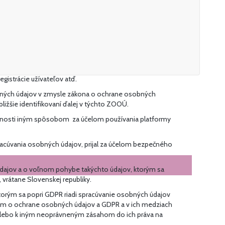
gistrácie užívateľov atď.
obných údajov v zmysle zákona o ochrane osobných
ližšie identifikovaní ďalej v týchto ZOOÚ.
oločnosti iným spôsobom za účelom používania platformy
racúvania osobných údajov, prijal za účelom bezpečného
údajov a o voľnom pohybe takýchto údajov, ktorým sa
 vrátane Slovenskej republiky.
torým sa popri GDPR riadi spracúvanie osobných údajov
om o ochrane osobných údajov a GDPR a v ich medziach
ti alebo k iným neoprávneným zásahom do ich práva na