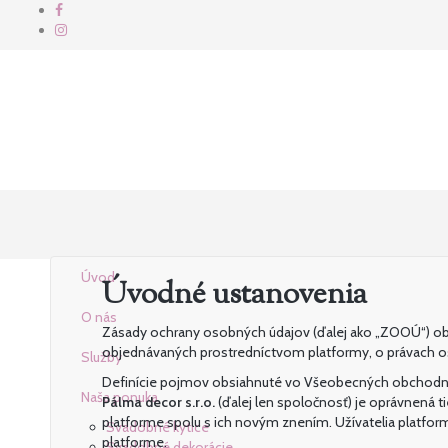
Úvod
Úvodné ustanovenia
O nás
Zásady ochrany osobných údajov (ďalej ako „ZOOÚ“) obsa
objednávaných prostredníctvom platformy, o právach o
Služby
Definície pojmov obsiahnuté vo Všeobecných obchodných
Naša ponuka
Pálma decor s.r.o.
(ďalej len spoločnosť) je oprávnen
platforme spolu s ich novým znením. Užívatelia platf
Svadobné kytice
platforme.
Svadobné dekorácie