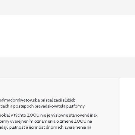
lmadomkvetov.sk a pri realizácii služieb
tiach a postupoch prevádzkovateľa platformy.
okiaľ v týchto ZOOÚ nie je výslovne stanovené inak.
latformy uverejnením oznámenia o zmene ZOOÚ na
ajú platnosť a účinnosť dňom ich zverejnenia na