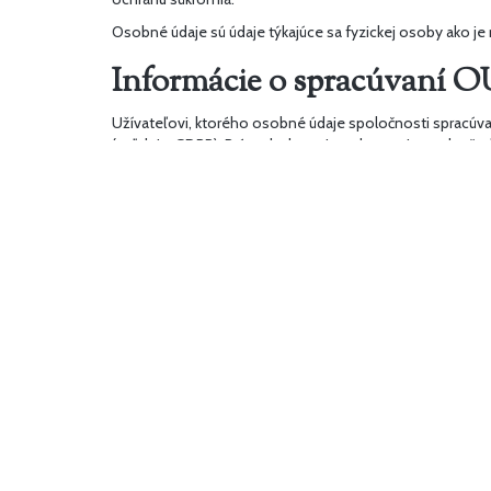
Osobné údaje sú údaje týkajúce sa fyzickej osoby ako je nap
Informácie o spracúvaní 
Užívateľovi, ktorého osobné údaje spoločnosti spracúva
(a ďalej v GDPR). Práva dotknutej osoby tvoria predovšetk
Právo na poskytnutie informácií o spracúvaní OÚ, ktoré 
v rozsahu stanovenom zákonom o ochrane osobných ú
Právo na prístup k spracúvaným OÚ, ktoré spočíva v mo
zákonom o ochrane osobných údajov.
Právo na opravu, vymazanie a obmedzenie spracúvania O
danej dotknutej osoby, vymazanie týchto OÚ alebo ob
Právo namietať spracúvanie OÚ, ktoré spočíva v možnos
základ). Pokiaľ spoločnosť nepreukáže nevyhnutný opráv
Právo namietať spracúvanie OÚ, ktoré spočíva v možnosti
dotknutá osoba namieta spracúvanie OÚ na účely priame
Vyššie uvedené práva si užívateľ môže uplatniť formou p
Účely spracúvania OÚ s určením právneho základu spr