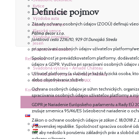
Kytice
Definície pojmov
Kvetinové krabice
Výzdoba auta
Zásady ochrany osobných údajov (ZOOÚ) definujú všeobe
Adventné vence
Klasické vence
Pálma decor s.r.o.
Výzdoba interiérov
Jantárová cesta 2216/10, 929 01 Dunajská Streda
Jeseň
pri spracúvaní osobných údajov užívateľov platformy/web
Vianočné dekorácie
Spoločnosť je prevádzkovateľom platformy, dodávateľo
Referencie
údajov a GDPR. Využíva pri spracúvaní osobných údajov aj
Svadobná výstava – Amade Château
Užívateľ platformy (a služieb) je každá fyzická osoba,
2. Svadobná výstava – Amade Château
alebo objednávania služieb.
Svadobná výstava 2018 – MAX
Ochrana osobných údajov je súhrn technických, organiz
Kontakt
spracúvania osobných údajov užívateľov platformy a iných
Objednávkový formulár
GDPR je Nariadenie Európskeho parlamentu a Rady EÚ 20
zrušuje smernica 95/46/ES (všeobecné nariadenie o ochra
Zákon o ochrane osobných údajov je
zákon č. 18/2018 Z. 
v Slovenskej republike. Spoločnosť spracúva osobné ú
tak, aby nedošlo k porušeniu základných práv a slobôd 
ochranu súkromia.