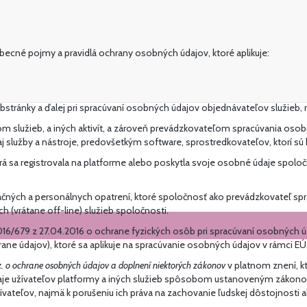
cné pojmy a pravidlá ochrany osobných údajov, ktoré aplikuje:
stránky a ďalej pri spracúvaní osobných údajov objednávateľov služieb, re
m služieb, a iných aktivít, a zároveň prevádzkovateľom spracúvania os
 služby a nástroje, predovšetkým software, sprostredkovateľov, ktorí sú b
 ktorá sa registrovala na platforme alebo poskytla svoje osobné údaje sp
ačných a personálnych opatrení, ktoré spoločnosť ako prevádzkovateľ sp
 (vrátane off-line) služieb spoločnosti.
16/679 z 27.04.2016 o ochrane fyzických osôb pri spracúvaní osobných 
ne údajov), ktoré sa aplikuje na spracúvanie osobných údajov v rámci EÚ,
z. o ochrane osobných údajov a doplnení niektorých zákonov
v platnom znení, k
daje užívateľov platformy a iných služieb spôsobom ustanoveným zákon
užívateľov, najmä k porušeniu ich práva na zachovanie ľudskej dôstojnos