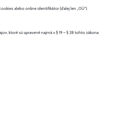
cookies alebo online identifikátor (ďalej len „OÚ“).
ov, ktoré sú upravené najmä v § 19 – § 28 tohto zákona
OÚ dotknutej osobe bližšie informácie o ich spracúvaní,
dotknutej osobe spracúvané OÚ, v rozsahu stanovenom
dkladu vykonal opravu spracúvaných OÚ týkajúcich sa
ákonom o ochrane osobných údajov.
 na základe nevyhnutného oprávneného záujmu (právny
ť na daný účel.
účel priameho marketingu vrátane profilovania. Pokiaľ
y na tento účel.
 poštovej zásielky, prípadne telefonicky.
ikáciou sprostredkovateľov/príjemcov OÚ sú